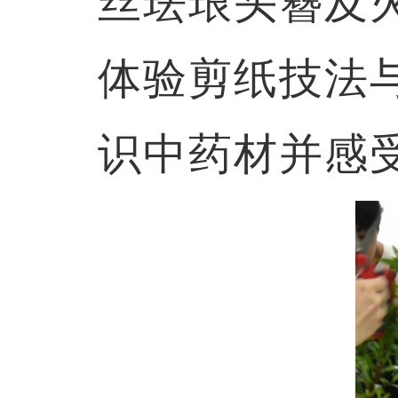
丝珐琅头簪及
体验剪纸技法
识中药材并感