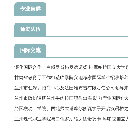
专业集群
师资队伍
国际交流
深化国际合作！白俄罗斯格罗德诺扬卡·库帕拉国立大学
来校参...
甘肃省教育厅工作组莅临学院实地考察国际学生招收培
工作
兰州市驻深圳招商中心及法国维布雷有限责任公司领导
察交流
兰州市政协调研兰州牛肉拉面职教出海 助力产业国际化
跨国联动！学院、西北师大邀摩尔多瓦学子开启汉语桥
兰州现代职业学院与白俄罗斯格罗德诺扬卡·库帕拉国立